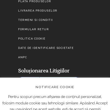
PLATA PRODUSELOR
LIVRAREA PRODUSELOR
TERMENI SI CONDITII
FORMULAR RETUR
POLITICA COOKIE
DATE DE IDENTIFICARE SOCIETATE
ANPC
Soluționarea Litigiilor
NOTIFICARE COOKIE
Pentru scopuri precum afișarea de conținut personalizat,
folosim module cookie sau tehnologii similare. Apăsând Accept
sau navigând pe acest website, ești de acord să permiți